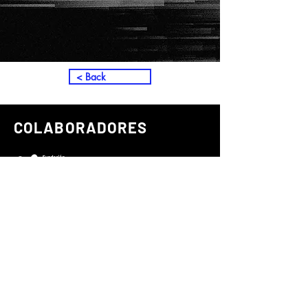
< Back
COLABORADORES