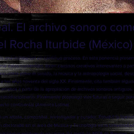
al. El archivo sonoro com
el Rocha Iturbide (México)
 una instalación en continuo proceso. En esta ponencia presento
omo estos contenidos abren caminos creativos interesantes a par
ncuentra entre el sonido, la música y la antropología social, desd
a los años noventa del siglo XX. Finalmente, cito también alguna
rtística a partir de la apropiación de archivos sonoros antiguos,
transdisciplinario. Finalmente propongo vías futuras a seguir par
ecto continental (América Latina).
un artista, compositor, investigador y curador. Estudió la licen
un doctorado en el área de Música y Tecnología en la Universidad 
ontinentes recibiendo encargos del Instituto IMEB de Bourges, C